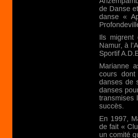
Anzempambe
de Danse et
danse « Ap
Profondevill
Ils migrent
Namur, à l’
Sportif A.D.
Marianne as
cours dont 
danses de s
danses pour 
transmises 
succès.
En 1997, Mar
de fait « Cl
un comité qui