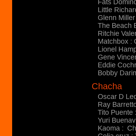
Fats Domino
Little Richard
Glenn Mille
The Beach 
Ritchie Val
Matchbox : 
Lionel Hamp
Gene Vincen
Eddie Coch
Bobby Darin
Chacha
Oscar D Leo
Ray Barrett
Tito Puente
Yuri Buenav
Kaoma : Cha