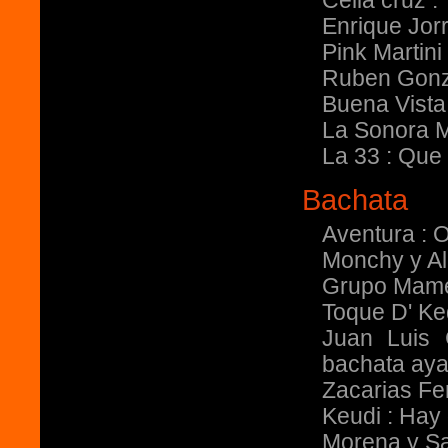
Celia cruz :
Enrique Jor
Pink Martin
Ruben Gonz
Buena Vista 
La Sonora M
La 33 : Que
Bachata
Aventura : 
Monchy y A
Grupo Mam
Toque D' Ke
Juan Luis 
bachata aya
Zacarias Fe
Keudi : Hay 
Morena y S