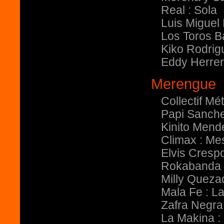
Real : Sola
Luis Miguel
Los Toros B
Kiko Rodrig
Eddy Herrer
Merengue
Collectif Mé
Papi Sanch
Kinito Men
Climax : M
Elvis Cresp
Rokabanda 
Milly Queza
Mala Fe : L
Zafra Negra
La Makina 