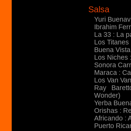
Salsa
Yuri Buenav
Ibrahim Fer
La 33 : La
Los Titane
Buena Vista
Los Niches 
Sonora Car
Maraca : Ca
Los Van Van
Ray Barett
Wonder)
Yerba Buena
Orishas : R
Africando :
Puerto Rica