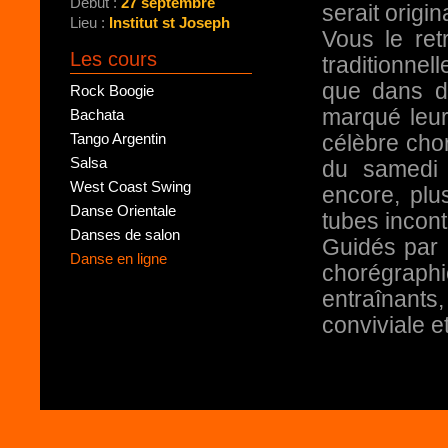
Début :
27 septembre
serait origin
Lieu :
Institut st Joseph
Vous le re
Les cours
traditionnel
que dans d
Rock Boogie
marqué leur
Bachata
célèbre cho
Tango Argentin
Salsa
du samedi 
West Coast Swing
encore, plu
Danse Orientale
tubes incont
Danses de salon
Guidés par
Danse en ligne
chorégraphi
entraînant
conviviale e